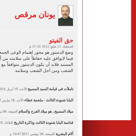
من داخل ستاد طرابزون.. الج
يونان مرقص
القومي لتنظيم الاتصالات يعلن
الذهب على مدار الساعة.. جرام عيار 21 يسج
الداخلية تضبط المتهمة بالتر
حق الفيتو
الجمعة، 11 مايو 2012 07:39 م
وضع الدستور هو محور اهتمام الوعى الجم
فيما لايوافق عليه حفاظاً على سلامته م
المستبد فلابد أن يكون الدستور متوافقاً مع
الشعب ومن أجل الشعب وسلامه.
الأحد، 15 أبريل 2012 10:02 م
تاملأت فى قيامة السيد المسيح
الأحد، 18 مارس 2012 10:09 م
البابا شنودة الثالث - ملحمة عطاء
الجمعة، 06 يناير 2012 10:56 م
ميلاد المسيح.. هو ميلاد الفرح والسلام
الثلاثاء، 15 نوفمبر 2011 10:31 م
قداسة البابا شنودة الثالث وذاكرة التاريخ
الجمعة، 04 نوفمبر 2011 10:47 م
آلام البشرية