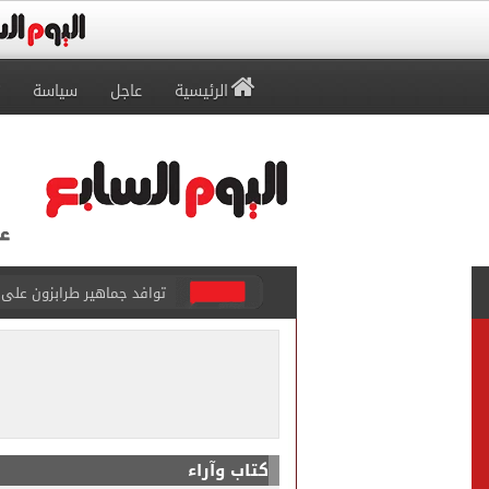
الرئيسية
عاجل
سياسة
توافد جماهير طرابزون على م
غلق كلى بشارع 26 يوليو بالاتجاه القادم من كوبرى 15 مايو لميدان لبنان
محافظ الأقصر يخفض الحد الأدنى
الرئيس السيسي يهنئ منتخب
ضبط شخص انتحل صفة ضابط 
كتاب وآراء
ملك قورة تحتفل بخطوبتها 