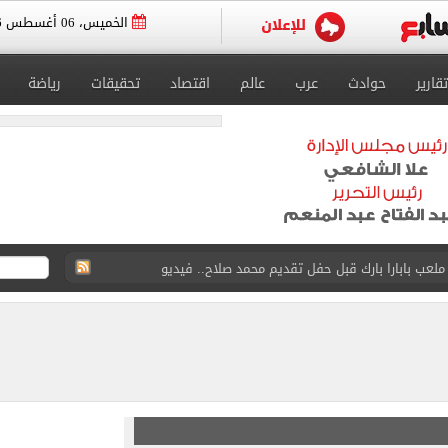
الخميس، 06 أغسطس 2026
تقارير
حوادث
عرب
عالم
اقتصاد
تحقيقات
رياضة
لعب بابارا بارك قبل حفل تقديم محمد صلاح.. فيديو
 لتنسيق القبول بالثانوى العام إلى 232 درجة
 ناشئات مصر لكرة اليد ببلوغ نصف نهائي كأس العالم
واستوقف السيارات بالشارع لفحصها
في الساحل الشمالي خلال أيام