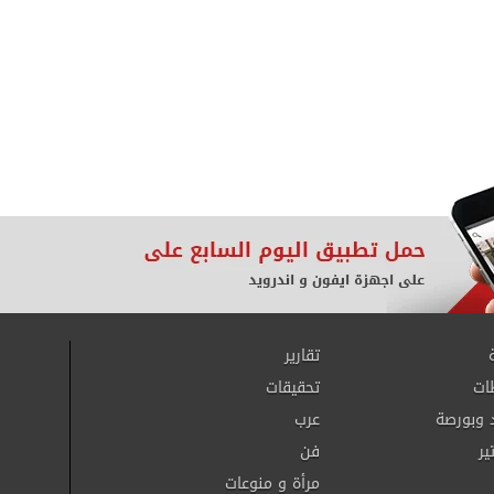
تقارير
ات
تحقيقات
 وبورصة
عرب
ير
فن
مرأة و منوعات