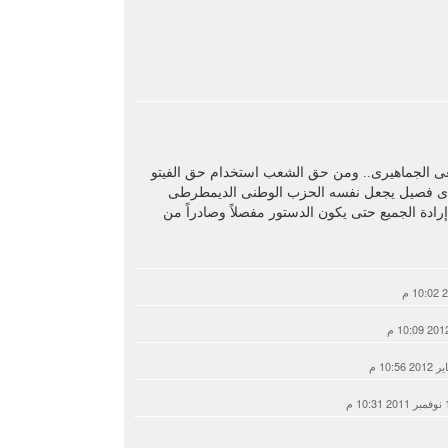
ماهير تحتفل بمحمد صلاح.. فيديو
 إعادة إتاحة خدمة أرقامي عبر تطبيق My NTRA
ل 5950 جنيها
ويج بعدم اكتفاء المرأة برجل واحد.. فيديو
عى الجماهيرى.. ومن حق الشعب استخدام حق الفيتو
ن أى فصيل يجعل نفسه الحزب الوطنى الديمطرطى
 إرادة الجميع حتى يكون الدستور مفصلاً وصادراً من